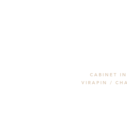
CABINET IN
VIRAPIN /
CH
Accue
Le Cabi