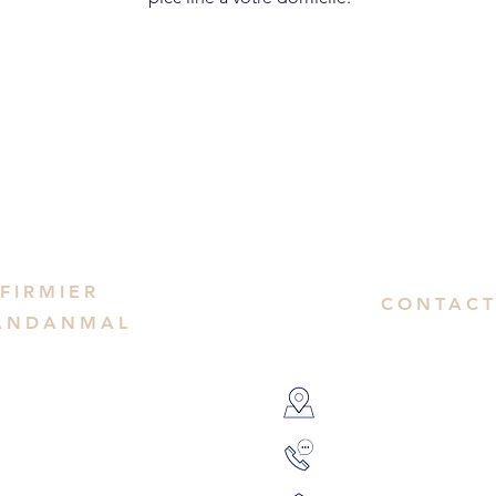
FIRMIER
CONTACT
ANDANMAL
1 Rue Edmond R
il
06 29 27 81 93
net